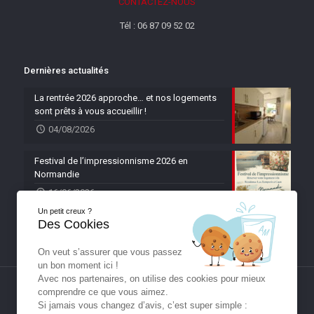
CONTACTEZ-NOUS
Tél : 06 87 09 52 02
Dernières actualités
La rentrée 2026 approche… et nos logements
sont prêts à vous accueillir !
04/08/2026
Festival de l’impressionnisme 2026 en
Normandie
16/06/2026
Un petit creux ?
Des Cookies
On veut s’assurer que vous passez
un bon moment ici !
Avec nos partenaires, on utilise des cookies pour mieux
comprendre ce que vous aimez.
Si jamais vous changez d’avis, c’est super simple :