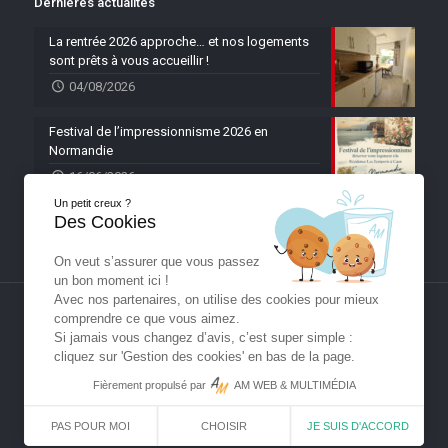
Dernières actualités
La rentrée 2026 approche… et nos logements
sont prêts à vous accueillir !
04/08/2026
Festival de l’impressionnisme 2026 en
Normandie
16/06/2026
Un petit creux ?
Des Cookies
On veut s’assurer que vous passez
un bon moment ici !
Avec nos partenaires, on utilise des cookies pour mieux
comprendre ce que vous aimez.
Si jamais vous changez d’avis, c’est super simple :
cliquez sur 'Gestion des cookies' en bas de la page.
© 2026 Les Temporis - Votre location meublée à Caen.
Gestion
Fièrement propulsé par
AM WEB & MULTIMÉDIA
des cookies
Conditions Générales de Ventes
Mentions Légales
CHOISIR
JE SUIS D'ACCORD
PAS POUR MOI
Français
Page Facebook
Page Instagram